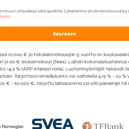
i
n
lla minuun yhteydessä sähköpostitse. Lähetämme sinulle lainatarjouksia 
l
 tästä.
a
n
Seuraava
d
+
3
sa 10.000 € ja takaisinmaksuajan 5 vuotta on kuukausierä
5
än ja 90 € avausmaksun (fees). Lainan kokonaiskustannus on
8
orko 14,9 % (ARP interest rate). Luotonmyöntäjät tekevät l
uen. Tarjottava nimelliskorko voi vaihdella 4,19 % - 20 % vä
0 € - 60.000 €, tarjottu lainasumma voi olla pienempi tai