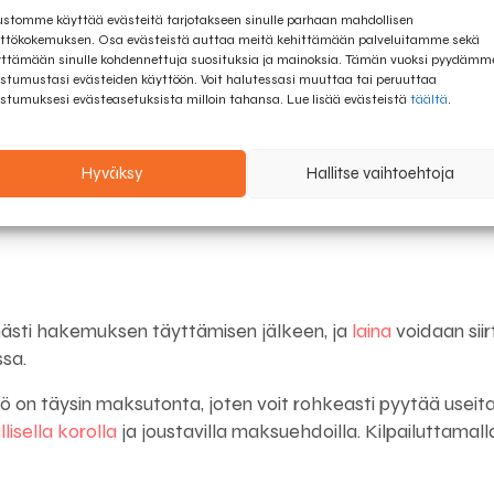
ustomme käyttää evästeitä tarjotakseen sinulle parhaan mahdollisen
ainatarjouksia.comin avulla
ttökokemuksen. Osa evästeistä auttaa meitä kehittämään palveluitamme sekä
ttämään sinulle kohdennettuja suosituksia ja mainoksia. Tämän vuoksi pyydämm
stumustasi evästeiden käyttöön. Voit halutessasi muuttaa tai peruuttaa
inen väline kilpailuttaa lainatarjoukset helposti ja nopeasti
stumuksesi evästeasetuksista milloin tahansa. Lue lisää evästeistä
täältä
.
on
asti, ja laina-aika voi vaihdella
1-15 vuoden
välillä.
lvelua, saat useita lainatarjouksia yhdellä hakemuksella.
Hyväksy
Hallitse vaihtoehtoja
ilanteessasi. Tarvitset vain seuraavat asiat:
ästi hakemuksen täyttämisen jälkeen, ja
laina
voidaan siir
sa.
 on täysin maksutonta, joten voit rohkeasti pyytää useita l
lisella korolla
ja joustavilla maksuehdoilla. Kilpailuttamall