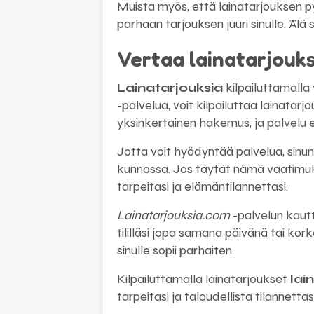
Muista myös, että lainatarjouksen pyy
parhaan tarjouksen juuri sinulle. Älä 
Vertaa lainatarjouks
Lainatarjouksia
kilpailuttamalla
-palvelua, voit kilpailuttaa lainatarj
yksinkertainen hakemus, ja palvelu ets
Jotta voit hyödyntää palvelua, sinun t
kunnossa. Jos täytät nämä vaatimukse
tarpeitasi ja elämäntilannettasi.
Lainatarjouksia.com
-palvelun kautt
tililläsi jopa samana päivänä tai ko
sinulle sopii parhaiten.
Kilpailuttamalla lainatarjoukset
lai
tarpeitasi ja taloudellista tilannett