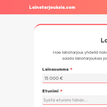
Lainatarjouksia.com
La
Hae lainatarjous yhdellä hak
saada lainatarjouksia jos
Lainasumma
Etunimi