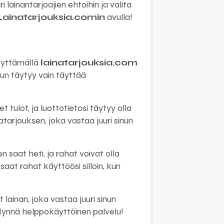
lainantarjoajien ehtoihin ja valita
Lainatarjouksia.comin
avulla!
Käyttämällä
lainatarjouksia.com
inun täytyy vain täyttää
t tulot, ja luottotietosi täytyy olla
tarjouksen, joka vastaa juuri sinun
 saat heti, ja rahat voivat olla
aat rahat käyttöösi silloin, kun
 lainan, joka vastaa juuri sinun
yödynnä helppokäyttöinen palvelu!