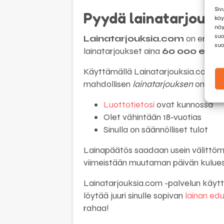
Siv
Pyydä lainatarjous L
käy
näy
suo
Lainatarjouksia.com
on erinoma
suo
lainatarjoukset aina
60 000 euro
Käyttämällä Lainatarjouksia.com -pa
mahdollisen
lainatarjouksen
omassa t
Luottotietosi
ovat kunnossa
Olet vähintään 18-vuotias
Sinulla on säännölliset tulot
Lainapäätös saadaan usein välittöm
viimeistään muutaman päivän kulues
Lainatarjouksia.com -palvelun käyttö
löytää juuri sinulle sopivan
lainan edul
rahaa!