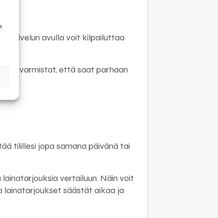
e
. Palvelun avulla voit kilpailuttaa
 Näin varmistat, että saat parhaan
tää tilillesi jopa samana päivänä tai
ainatarjouksia vertailuun. Näin voit
a lainatarjoukset säästät aikaa ja