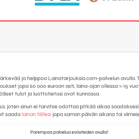
järkevää ja helppoa Lainatarjouksia.com-palvelun avulla. T
oukset jopa 60 000 euroon asti, laina-ajan ollessa 1-15 vuot
lliset tulot ja luottotietosi ovat kunnossa.
a, joten sinun ei tarvitse odottaa pitkää aikaa saadakses
oit saada
lainan tilillesi
jopa saman päivän aikana tai viimei
velua voit säästää aikaa, vaivaa ja rahaa valitsemalla par
Parempaa palvelua evästeiden avulla!
joukset helposti ja turvallisesti, jotta sinun ei tarvitse huole