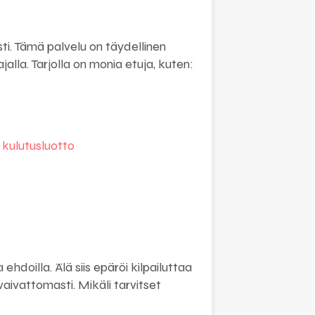
sti. Tämä palvelu on täydellinen
jalla. Tarjolla on monia etuja, kuten:
i
kulutusluotto
ehdoilla. Älä siis epäröi kilpailuttaa
 vaivattomasti. Mikäli tarvitset