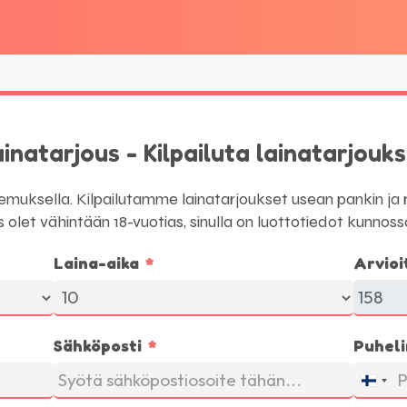
inatarjous - Kilpailuta lainatarjouk
emuksella. Kilpailutamme lainatarjoukset usean pankin ja r
 olet vähintään 18-vuotias, sinulla on luottotiedot kunnoss
Laina-aika
Arvioi
Sähköposti
Puhel
F