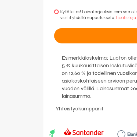
Kyllä kiitos! Lainatarjouksia.com saa o
viestit yhdellä napautuksella.
Lisätietoja
Esimerkkilaskelma: Luoton olles
5 € kuukausittaisen laskutuslis
on 12,60 % ja todellinen vuosik
asiakaskohtaiseen arvioon perust
vuoden välillä. Lainasummat 200
lainasumma.
Yhteistyökumppanit