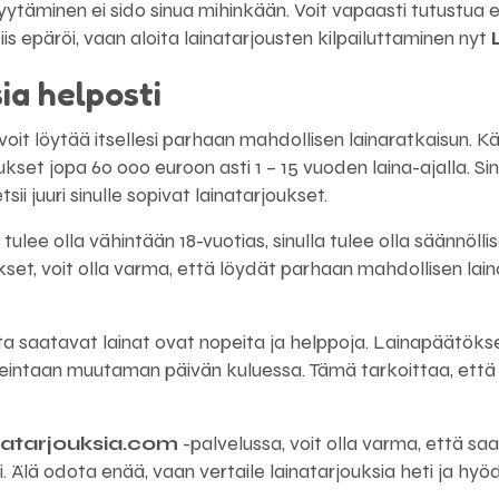
täminen ei sido sinua mihinkään. Voit vapaasti tutustua eri 
siis epäröi, vaan aloita lainatarjousten kilpailuttaminen nyt
ia helposti
 voit löytää itsellesi parhaan mahdollisen lainaratkaisun. 
oukset jopa 60 000 euroon asti 1 – 15 vuoden laina-ajalla. S
ii juuri sinulle sopivat lainatarjoukset.
ulee olla vähintään 18-vuotias, sinulla tulee olla säännöllise
t, voit olla varma, että löydät parhaan mahdollisen laina
a saatavat lainat ovat nopeita ja helppoja. Lainapäätöksen
rkeintaan muutaman päivän kuluessa. Tämä tarkoittaa, että s
natarjouksia.com
-palvelussa, voit olla varma, että saat
asi. Älä odota enää, vaan vertaile lainatarjouksia heti ja h