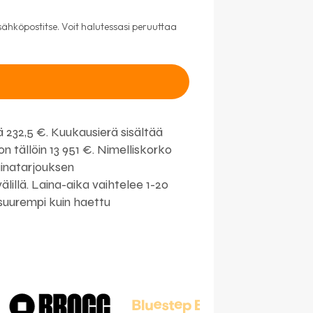
sähköpostitse. Voit halutessasi peruuttaa
 232,5 €. Kuukausierä sisältää
 tällöin 13 951 €. Nimelliskorko
ainatarjouksen
lillä. Laina-aika vaihtelee 1-20
 suurempi kuin haettu