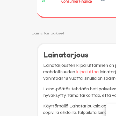
Lainatarjoukset
Lainatarjous
Lainatarjousten kilpailuttaminen on 
mahdollisuuden
kilpailuttaa
lainatarj
vähintään 18 vuotta, sinulla on säännö
Laina-päätös tehdään heti palveluss
hyväksytty. Tämä tarkoittaa, että v
Käyttämällä Lainatarjouksia.com-pal
sopivilla ehdoilla. Kilpailuta lainatar