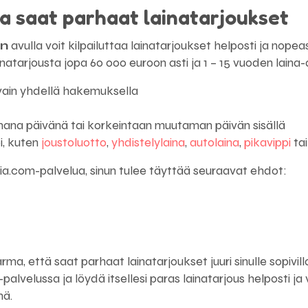
a saat parhaat lainatarjoukset
un
avulla voit kilpailuttaa lainatarjoukset helposti ja nopea
ainatarjousta jopa 60 000 euroon asti ja 1 – 15 vuoden laina-a
 vain yhdellä hakemuksella
samana päivänä tai korkeintaan muutaman päivän sisällä
pi, kuten
joustoluotto
,
yhdistelylaina
,
autolaina
,
pikavippi
ta
sia.com-palvelua, sinun tulee täyttää seuraavat ehdot:
a, että saat parhaat lainatarjoukset juuri sinulle sopivilla 
palvelussa ja löydä itsellesi paras lainatarjous helposti ja
nä.