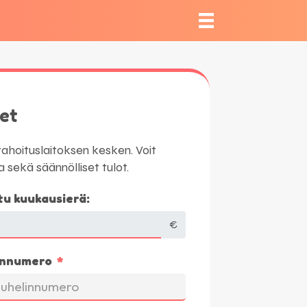
set
ahoituslaitoksen kesken. Voit
a sekä säännölliset tulot.
tu kuukausierä:
€
innumero