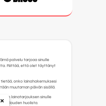
ämä palvelu tarjoaa sinulle
ta. Riittää, että olet täyttänyt
i tietää, onko lainahakemuksesi
stään muutaman päivän sisällä.
haan lainatarjouksen sinulle
htia talouden huolista.