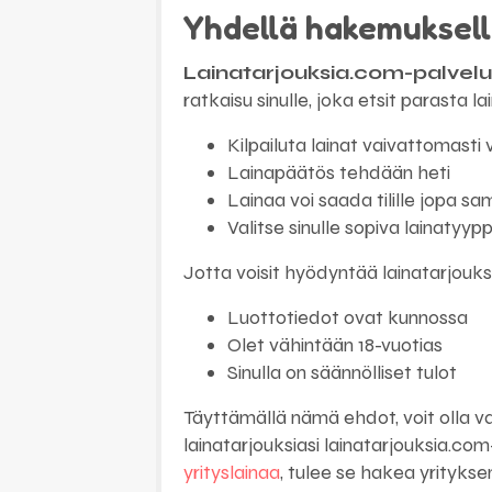
Yhdellä hakemuksell
Lainatarjouksia.com-palvel
ratkaisu sinulle, joka etsit parasta l
Kilpailuta lainat vaivattomasti
Lainapäätös tehdään heti
Lainaa voi saada tilille jopa 
Valitse sinulle sopiva lainatyyp
Jotta voisit hyödyntää lainatarjouk
Luottotiedot ovat kunnossa
Olet vähintään 18-vuotias
Sinulla on säännölliset tulot
Täyttämällä nämä ehdot, voit olla varm
lainatarjouksiasi lainatarjouksia.com-
yrityslainaa
, tulee se hakea yritykse