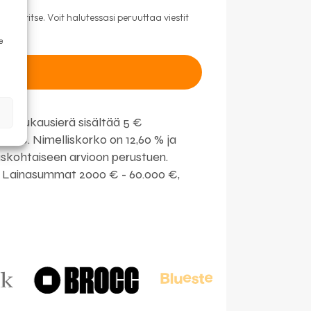
postitse. Voit halutessasi peruuttaa viestit
e
. Kuukausierä sisältää 5 €
951 €. Nimelliskorko on 12,60 % ja
askohtaiseen arvioon perustuen.
llä. Lainasummat 2000 € - 60.000 €,