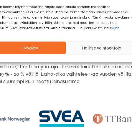
n
ustomme käyttää evästeitä tarjotakseen sinulle parhaan mahdollisen
minuun yhteydessä sähköpostitse. Lähetämme sinulle lainatarjouksia sähkö
l
ttökokemuksen. Osa evästeistä auttaa meitä kehittämään palveluitamme sekä
ttämään sinulle kohdennettuja suosituksia ja mainoksia. Tämän vuoksi pyydämm
a
stumustasi evästeiden käyttöön. Voit halutessasi muuttaa tai peruuttaa
n
stumuksesi evästeasetuksista milloin tahansa. Lue lisää evästeistä
täältä
.
Seuraava
d
+
3
Hyväksy
Hallitse vaihtoehtoja
00 € ja takaisinmaksuajan 5 vuotta on kuukausierä 232,5 €
5
vausmaksun (fees). Lainan kokonaiskustannus on tällöin 13 
8
rest rate). Luotonmyöntäjät tekevät lainatarjouksen asiak
,19 % - 20 % välillä. Laina-aika vaihtelee 1-20 vuoden väli
ai suurempi kuin haettu lainasumma.