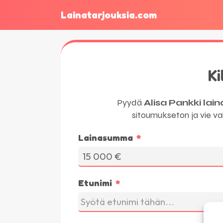
Lainatarjouksia.com
Ki
Pyydä
Alisa Pankki lai
sitoumukseton ja vie vai
Lainasumma
Etunimi