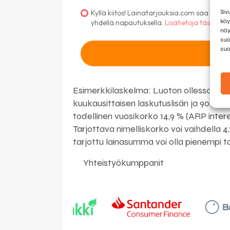
Siv
Kyllä kiitos! Lainatarjouksia.com saa olla 
käy
yhdellä napautuksella.
Lisätietoja tästä.
näy
suo
suo
Esimerkkilaskelma: Luoton ollessa 10.0
kuukausittaisen laskutuslisän ja 90 € a
todellinen vuosikorko 14,9 % (ARP inte
Tarjottava nimelliskorko voi vaihdella 4
tarjottu lainasumma voi olla pienempi t
Yhteistyökumppanit