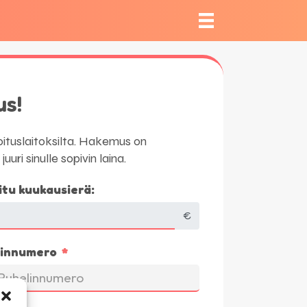
us!
hoituslaitoksilta. Hakemus on
ri sinulle sopivin laina.
itu kuukausierä:
€
innumero