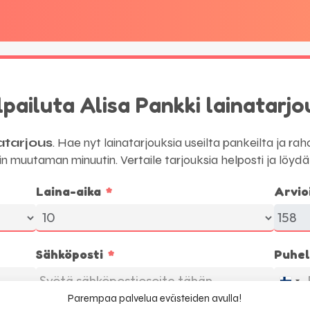
lpailuta Alisa Pankki lainatarjo
natarjous
. Hae nyt lainatarjouksia useilta pankeilta ja ra
n muutaman minuutin. Vertaile tarjouksia helposti ja löydä juu
Laina-aika
Arvio
Sähköposti
Puhel
F
Parempaa palvelua evästeiden avulla!
i