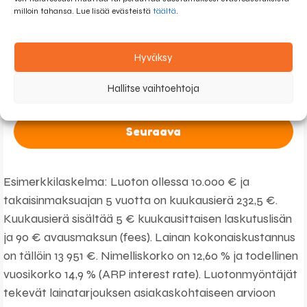
F
milloin tahansa. Lue lisää evästeistä
täältä
.
i
n
Kyllä kiitos! Lainatarjouksia.com saa olla minuun yhteydessä
l
Hyväksy
sähköpostitse. Lähetämme sinulle lainatarjouksia
a
sähköpostitse. Voit halutessasi peruuttaa viestit yhdellä
n
Hallitse vaihtoehtoja
napautuksella.
Lisätietoja tästä.
d
+
3
Seuraava
5
8
Esimerkkilaskelma: Luoton ollessa 10.000 € ja
takaisinmaksuajan 5 vuotta on kuukausierä 232,5 €.
Kuukausierä sisältää 5 € kuukausittaisen laskutuslisän
ja 90 € avausmaksun (fees). Lainan kokonaiskustannus
on tällöin 13 951 €. Nimelliskorko on 12,60 % ja todellinen
vuosikorko 14,9 % (ARP interest rate). Luotonmyöntäjät
tekevät lainatarjouksen asiakaskohtaiseen arvioon