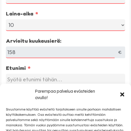
Laina-aika
Arvioitu kuukausierä:
€
Etunimi
Parempaa palvelua evästeiden
Sähköposti
avulla!
Sivustomme käyttää evästeitä tarjotakseen sinulle parhaan mahdollisen
käyttökokemuksen. Osa evästeistä auttaa meitä kehittämään
palveluitamme sekä näyttämään sinulle kohdennettuja suosituksia ja
Puhelinnumero
mainoksia. Tämän vuoksi pyydämme suostumustasi evästeiden käyttöön.
Voit halutessasi muuttaa tai peruuttaa suostumuksesi evästeasetuksista